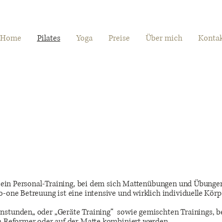
Home
Pilates
Yoga
Preise
Über mich
Konta
ng ein Personal-Training, bei dem sich Mattenübungen und Übunge
o-one Betreuung ist eine intensive und wirklich individuelle Körp
stunden„ oder „Geräte Training“ sowie gemischten Trainings, bei
em Reformer oder auf der Matte kombiniert werden.