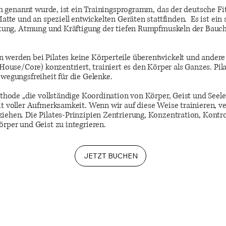
ich genannt wurde, ist ein Trainingsprogramm, das der deutsche F
atte und an speziell entwickelten Geräten stattfinden. Es ist ei
chtung, Atmung und Kräftigung der tiefen Rumpfmuskeln der Bauch
erden bei Pilates keine Körperteile überentwickelt und andere v
House/Core) konzentriert, trainiert es den Körper als Ganzes. Pi
wegungsfreiheit für die Gelenke.
thode „die vollständige Koordination von Körper, Geist und Seele“
t voller Aufmerksamkeit. Wenn wir auf diese Weise trainieren, v
ehen. Die Pilates-Prinzipien Zentrierung, Konzentration, Kontrol
rper und Geist zu integrieren.
JETZT BUCHEN